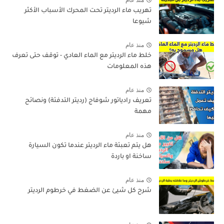
منذ عام
تهريب ماء الرديتر تحت المحرك الأسباب الأكثر
شيوعا
منذ عام
خلط ماء الرديتر مع الماء العادي - توقف حتى تعرف
هذه المعلومات
منذ عام
تعريف رادياتور شوفاج (رديتر التدفئة) ونصائح
مهمة
منذ عام
هل يتم تعبئة ماء الرديتر عندما تكون السيارة
ساخنة او باردة
منذ عام
شرح كل شيئ عن الضغط في خرطوم الرديتر