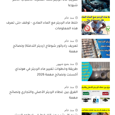
تهريب ماء الرديتر تحت المحرك الأسباب الأكثر
شيوعا
منذ عام
خلط ماء الرديتر مع الماء العادي - توقف حتى تعرف
هذه المعلومات
منذ عام
تعريف رادياتور شوفاج (رديتر التدفئة) ونصائح
مهمة
منذ بضع شهور
طريقة وخطوات تغيير ماء الرديتر في هونداي
أكسنت ونصائح مهمة 2026
منذ عام
الفرق بين غطاء الرديتر الأصلي والتجاري ونصائح
مهمة
منذ عام