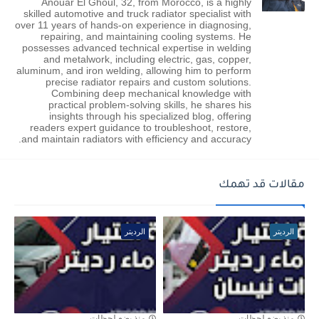
Anouar El Ghoul, 32, from Morocco, is a highly
skilled automotive and truck radiator specialist with
over 11 years of hands-on experience in diagnosing,
repairing, and maintaining cooling systems. He
possesses advanced technical expertise in welding
and metalwork, including electric, gas, copper,
aluminum, and iron welding, allowing him to perform
precise radiator repairs and custom solutions.
Combining deep mechanical knowledge with
practical problem-solving skills, he shares his
insights through his specialized blog, offering
readers expert guidance to troubleshoot, restore,
and maintain radiators with efficiency and accuracy.
مقالات قد تهمك
الرديتر
الرديتر
منذ بضع لحظات
منذ بضع لحظات