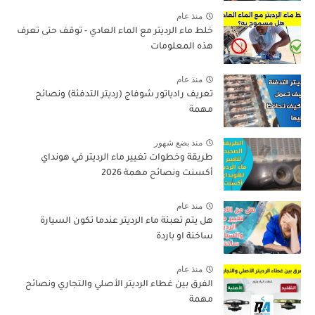
منذ عام
خلط ماء الرديتر مع الماء العادي - توقف حتى تعرف
هذه المعلومات
منذ عام
تعريف رادياتور شوفاج (رديتر التدفئة) ونصائح
مهمة
منذ بضع شهور
طريقة وخطوات تغيير ماء الرديتر في هونداي
أكسنت ونصائح مهمة 2026
منذ عام
هل يتم تعبئة ماء الرديتر عندما تكون السيارة
ساخنة او باردة
منذ عام
الفرق بين غطاء الرديتر الأصلي والتجاري ونصائح
مهمة