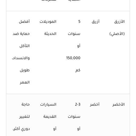
الأزرق
أزرق
5
الموديلات
أفضل
(الأصلي)
سنوات
الحديثة
حماية ضد
أو
التآكل
150,000
والانسداد،
كم
طويل
العمر
الأخضر
أخضر
2-3
السيارات
حاجة
سنوات
القديمة
لتغيير
أو
أو
دوري أكثر،