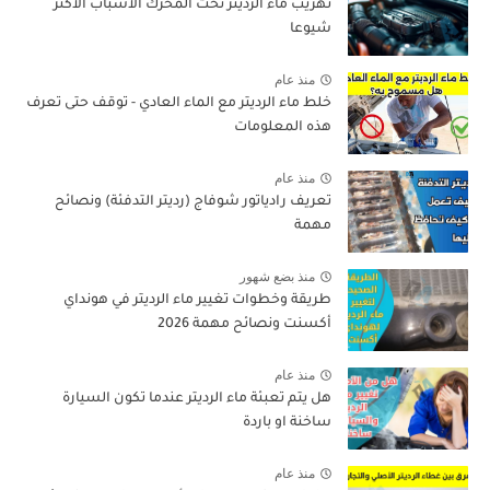
تهريب ماء الرديتر تحت المحرك الأسباب الأكثر
شيوعا
منذ عام
خلط ماء الرديتر مع الماء العادي - توقف حتى تعرف
هذه المعلومات
منذ عام
تعريف رادياتور شوفاج (رديتر التدفئة) ونصائح
مهمة
منذ بضع شهور
طريقة وخطوات تغيير ماء الرديتر في هونداي
أكسنت ونصائح مهمة 2026
منذ عام
هل يتم تعبئة ماء الرديتر عندما تكون السيارة
ساخنة او باردة
منذ عام