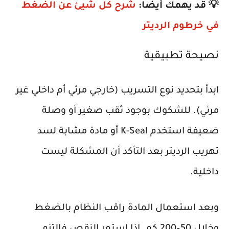
💡 قد يهمك أيضا:
شرح كل شيئ عن الضغط
في خرطوم الرديتر
نصيحة تطبيقية
ابدأ بتحديد نوع التسريب (خارجي مرئي أم داخلي غير
مرئي). للشكوك بوجود ثقب صغير أو وصلة
ضعيفة استخدم K-Seal أو مادة مشابة لسد
تهريب الرديتر بعد التأكد أن المشكلة ليست
داخلية.
وبعد استعمال المادة راقب النظام بالضغط
وخلال 50–200 كم. إذا استمر النقص فالتزم