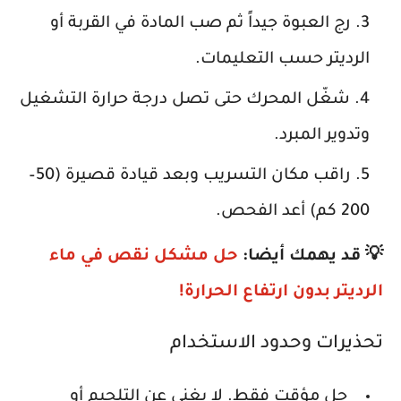
رج العبوة جيداً ثم صب المادة في القربة أو
الرديتر حسب التعليمات.
شغّل المحرك حتى تصل درجة حرارة التشغيل
وتدوير المبرد.
راقب مكان التسريب وبعد قيادة قصيرة (50–
200 كم) أعد الفحص.
💡 قد يهمك أيضا:
حل مشكل نقص في ماء
الرديتر بدون ارتفاع الحرارة!
تحذيرات وحدود الاستخدام
حل مؤقت فقط. لا يغني عن التلحيم أو