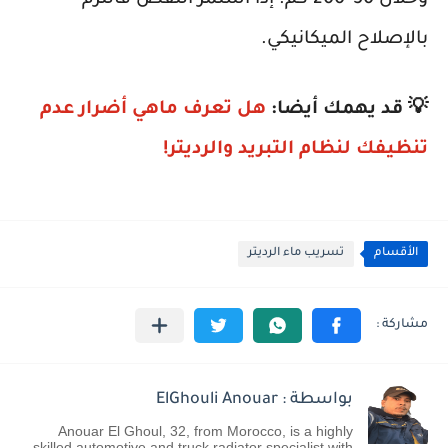
بالإصلاح الميكانيكي.
💡 قد يهمك أيضا:
هل تعرف ماهي أضرار عدم
تنظيفك لنظام التبريد والرديتر!
الأقسام
تسريب ماء الرديتر
بواسطة : ElGhouli Anouar
Anouar El Ghoul, 32, from Morocco, is a highly
skilled automotive and truck radiator specialist with