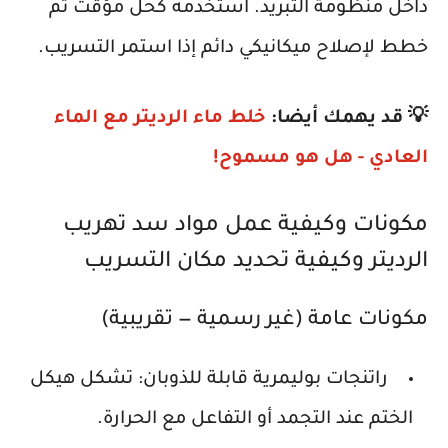
داخل منظومة التبريد. استخدمه كحل مؤقت ثم
خطط لإصلاح ميكانيكي دائم إذا استمر التسريب.
💡 قد يهمك أيضا:
خلط ماء الرديتر مع الماء
العادي - هل هو مسموح!
مكونات وكيفية عمل مواد سد تهريب
الرديتر وكيفية تحديد مكان التسريب
مكونات عامة (غير رسمية — تقريبية)
راتنجات بوليمرية قابلة للذوبان
: تشكل هيكل
الختم عند التجمد أو التفاعل مع الحرارة.