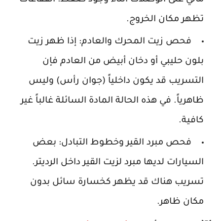
مائي على الوصلات أثناء وجود ضغط؛ الفقاعات
تظهر مكان الخروج.
فحص زيت المحرك والعادم:
إذا ظهر زيت
بلون حليبي أو دخان أبيض من العادم فإن
التسريب قد يكون داخلياً (جوان رأس) وليس
ظاهرياً. في هذه الحالة المادة السائلة غالباً غير
كافية.
فحص مبرد القير وخطوط التبادل:
بعض
السيارات لديها مبرد لزيت القير داخل الرديتر.
تسريب هناك قد يظهر كخسارة سائل بدون
مكان ظاهر.